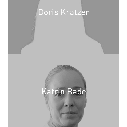
Doris Kratzer
Katrin Bade