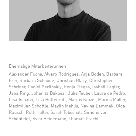
Ehemalige Mitarbeiter:innen
Alexander Fuchs
Alvaro Rodriguez
Anja Boden
Barbara
Frei
Barbara Schnöde
Christian Blazy
Christopher
Schriner
Daniel Gerlinskiy
Fenja Piegsa
Isabell Legler
Jana Ring
Johanita Dakossi
Julie Teuber
Laura de Pedro
Lisa Achatzi
Lisa Hottenrott
Marius Kinzel
Marius Müller
Maximilian Schöttle
Maylin Mehlis
Navina Lammek
Olga
Rausch
Ruth Haller
Sarah Tobschall
Simone von
Schönfeldt
Svea Heinemann
Thomas Pracht