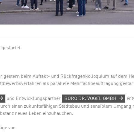
 gestartet
r gestern beim Auftakt- und Rückfragenkolloquium auf dem Hen
ettbewerbsverfahren als parallele Mehrfachbeauftragung gestart
und Entwicklungspartner
BÜRO DR. VOGEL GMBH
ent
durch einen zukunftsfähigen Städtebau und sensiblem Umgang 
bstanz neues Leben einzuhauchen.
räge von