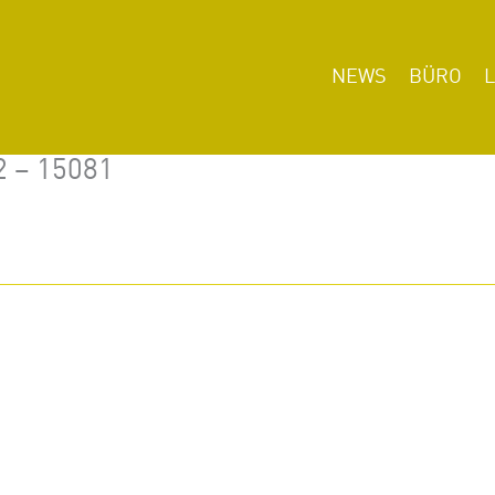
NEWS
BÜRO
2 – 15081