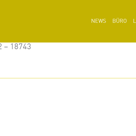
NEWS
BÜRO
2 – 18743