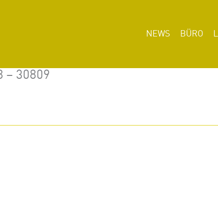
NEWS
BÜRO
8 – 30809