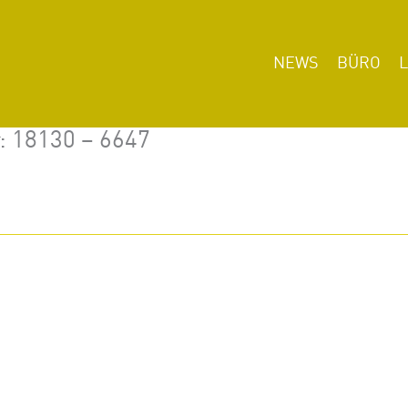
NEWS
BÜRO
r: 18130 – 6647