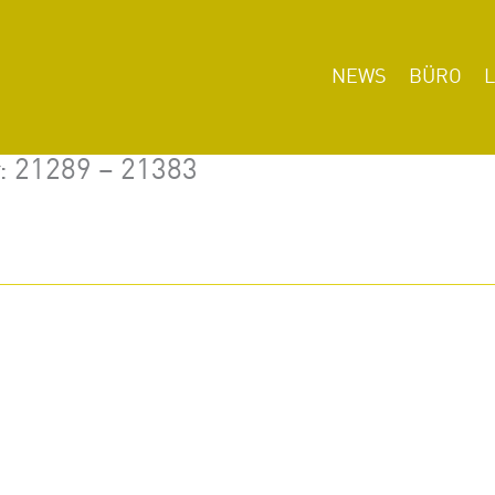
NEWS
BÜRO
r: 21289 – 21383