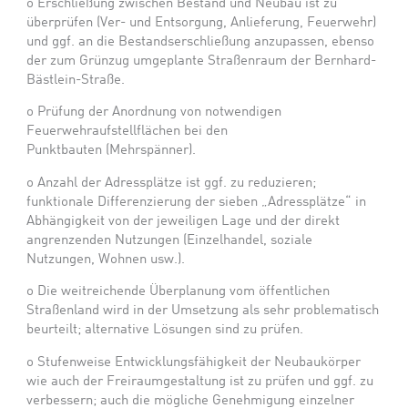
o
Erschließung zwischen Bestand und Neubau ist zu
überprüfen (Ver- und Entsorgung, Anlieferung, Feuerwehr)
und ggf. an die Bestandserschließung anzupassen, ebenso
der zum Grünzug umgeplante Straßenraum der Bernhard-
Bästlein-Straße.
o
Prüfung der Anordnung von notwendigen
Feuerwehraufstellflächen bei den
Punktbauten (Mehrspänner).
o
Anzahl der Adressplätze ist ggf. zu reduzieren;
funktionale Differenzierung der sieben „Adressplätze“ in
Abhängigkeit von der jeweiligen Lage und der direkt
angrenzenden Nutzungen (Einzelhandel, soziale
Nutzungen, Wohnen usw.).
o
Die weitreichende Überplanung vom öffentlichen
Straßenland wird in der Umsetzung als sehr problematisch
beurteilt; alternative Lösungen sind zu prüfen.
o
Stufenweise Entwicklungsfähigkeit der Neubaukörper
wie auch der Freiraumgestaltung ist zu prüfen und ggf. zu
verbessern; auch die mögliche Genehmigung einzelner