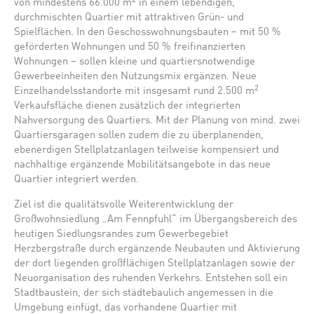
2
von mindestens 66.000 m
in einem lebendigen,
durchmischten Quartier mit attraktiven Grün- und
Spielflächen. In den Geschosswohnungsbauten – mit 50 %
geförderten Wohnungen und 50 % freifinanzierten
Wohnungen – sollen kleine und quartiersnotwendige
Gewerbeeinheiten den Nutzungsmix ergänzen. Neue
2
Einzelhandelsstandorte mit insgesamt rund 2.500 m
Verkaufsfläche dienen zusätzlich der integrierten
Nahversorgung des Quartiers. Mit der Planung von mind. zwei
Quartiersgaragen sollen zudem die zu überplanenden,
ebenerdigen Stellplatzanlagen teilweise kompensiert und
nachhaltige ergänzende Mobilitätsangebote in das neue
Quartier integriert werden.
Ziel ist die qualitätsvolle Weiterentwicklung der
Großwohnsiedlung „Am Fennpfuhl“ im Übergangsbereich des
heutigen Siedlungsrandes zum Gewerbegebiet
Herzbergstraße durch ergänzende Neubauten und Aktivierung
der dort liegenden großflächigen Stellplatzanlagen sowie der
Neuorganisation des ruhenden Verkehrs. Entstehen soll ein
Stadtbaustein, der sich städtebaulich angemessen in die
Umgebung einfügt, das vorhandene Quartier mit