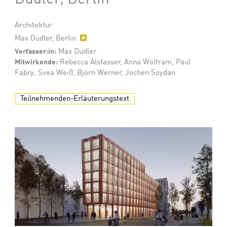
Architektur
Max Dudler, Berlin
Verfasser:in:
Max Dudler
Mitwirkende:
Rebecca Alsfasser, Anna Wolfram, Paul
Fabry, Svea Weiß, Björn Werner, Jochen Soydan
Teilnehmenden-Erläuterungstext