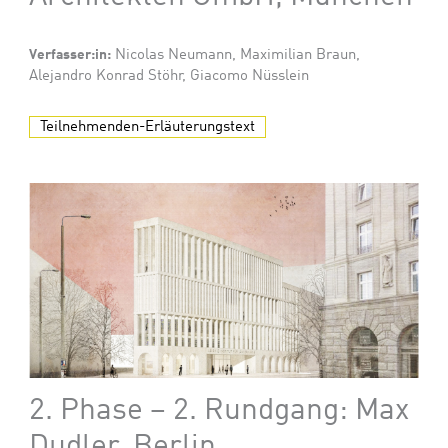
Verfasser:in:
Nicolas Neumann, Maximilian Braun,
Alejandro Konrad Stöhr, Giacomo Nüsslein
Teilnehmenden-Erläuterungstext
2. Phase – 2. Rundgang: Max
Dudler, Berlin