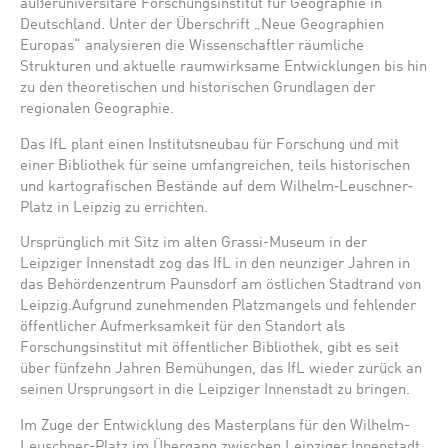
außeruniversitäre Forschungsinstitut für Geographie in
Deutschland. Unter der Überschrift „Neue Geographien
Europas“ analysieren die Wissenschaftler räumliche
Strukturen und aktuelle raumwirksame Entwicklungen bis hin
zu den theoretischen und historischen Grundlagen der
regionalen Geographie.
Das IfL plant einen Institutsneubau für Forschung und mit
einer Bibliothek für seine umfangreichen, teils historischen
und kartografischen Bestände auf dem Wilhelm‐Leuschner‐
Platz in Leipzig zu errichten.
Ursprünglich mit Sitz im alten Grassi-Museum in der
Leipziger Innenstadt zog das IfL in den neunziger Jahren in
das Behördenzentrum Paunsdorf am östlichen Stadtrand von
Leipzig.Aufgrund zunehmenden Platzmangels und fehlender
öffentlicher Aufmerksamkeit für den Standort als
Forschungsinstitut mit öffentlicher Bibliothek, gibt es seit
über fünfzehn Jahren Bemühungen, das IfL wieder zurück an
seinen Ursprungsort in die Leipziger Innenstadt zu bringen.
Im Zuge der Entwicklung des Masterplans für den Wilhelm-
Leuschner-Platz im Übergang zwischen Leipziger Innenstadt